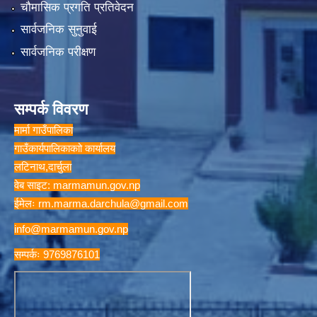
चौमासिक प्रगति प्रतिवेदन
सार्वजनिक सुनुवाई
सार्वजनिक परीक्षण
सम्पर्क विवरण
मार्मा गाउँपालिका
गाउँकार्यपालिकाकाो कार्यालय
लटिनाथ,दार्चुला
वेब साइट: marmamun.gov.np
ईमेलः
rm.marma.darchula@gmail.com
info@marmamun.gov.np
सम्पर्कः 9769876101