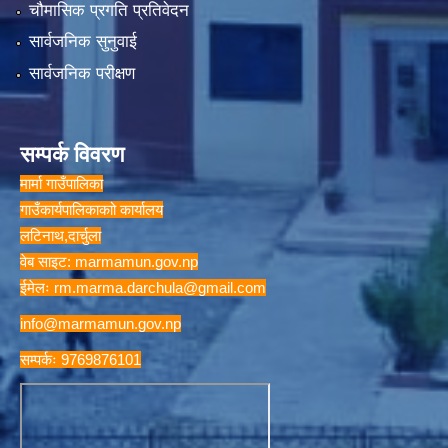
चौमासिक प्रगति प्रतिवेदन
सार्वजनिक सुनुवाई
सार्वजनिक परीक्षण
सम्पर्क विवरण
मार्मा गाउँपालिका
गाउँकार्यपालिकाकाो कार्यालय
लटिनाथ,दार्चुला
वेब साइट: marmamun.gov.np
ईमेलः
rm.marma.darchula@gmail.com
info@marmamun.gov.np
सम्पर्कः 9769876101