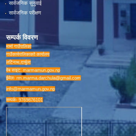
सार्वजनिक सुनुवाई
सार्वजनिक परीक्षण
सम्पर्क विवरण
मार्मा गाउँपालिका
गाउँकार्यपालिकाकाो कार्यालय
लटिनाथ,दार्चुला
वेब साइट: marmamun.gov.np
ईमेलः
rm.marma.darchula@gmail.com
info@marmamun.gov.np
सम्पर्कः 9769876101