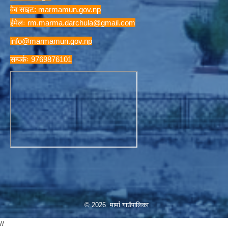
वेब साइट: marmamun.gov.np
ईमेलः
rm.marma.darchula@gmail.com
info@marmamun.gov.np
सम्पर्कः 9769876101
© 2026 मार्मा गाउँपालिका
//