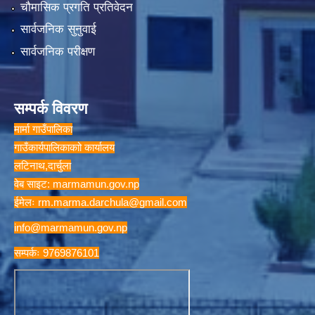
चौमासिक प्रगति प्रतिवेदन
सार्वजनिक सुनुवाई
सार्वजनिक परीक्षण
सम्पर्क विवरण
मार्मा गाउँपालिका
गाउँकार्यपालिकाकाो कार्यालय
लटिनाथ,दार्चुला
वेब साइट: marmamun.gov.np
ईमेलः
rm.marma.darchula@gmail.com
info@marmamun.gov.np
सम्पर्कः 9769876101