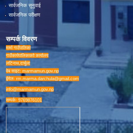
सार्वजनिक सुनुवाई
सार्वजनिक परीक्षण
सम्पर्क विवरण
मार्मा गाउँपालिका
गाउँकार्यपालिकाकाो कार्यालय
लटिनाथ,दार्चुला
वेब साइट: marmamun.gov.np
ईमेलः
rm.marma.darchula@gmail.com
info@marmamun.gov.np
सम्पर्कः 9769876101