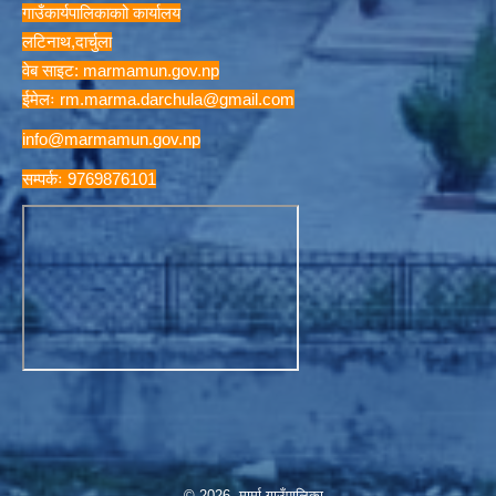
गाउँकार्यपालिकाकाो कार्यालय
लटिनाथ,दार्चुला
वेब साइट: marmamun.gov.np
ईमेलः
rm.marma.darchula@gmail.com
info@marmamun.gov.np
सम्पर्कः 9769876101
© 2026 मार्मा गाउँपालिका