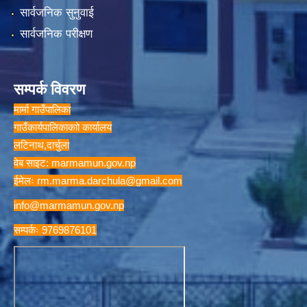
सार्वजनिक सुनुवाई
सार्वजनिक परीक्षण
सम्पर्क विवरण
मार्मा गाउँपालिका
गाउँकार्यपालिकाकाो कार्यालय
लटिनाथ,दार्चुला
वेब साइट: marmamun.gov.np
ईमेलः
rm.marma.darchula@gmail.com
info@marmamun.gov.np
सम्पर्कः 9769876101